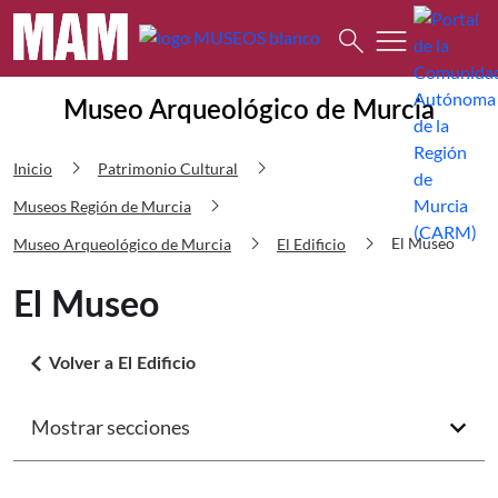
Buscar
menu
search
Museo Arqueológico de Murcia El M
Museo Arqueológico de Murcia
chevron_right
chevron_right
Inicio
Patrimonio Cultural
chevron_right
Museos Región de Murcia
chevron_right
chevron_right
El Museo
Museo Arqueológico de Murcia
El Edificio
El Museo
arrow_back_ios
Volver a El Edificio
Mostrar secciones
arrow_forward_ios