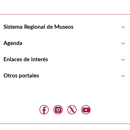
keyboard_arrow_down
Sistema Regional de Museos
keyboard_arrow_down
Agenda
keyboard_arrow_down
Enlaces de interés
keyboard_arrow_down
Otros portales