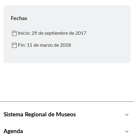
Fechas
calendar_today
Inicio: 29 de septiembre de 2017
calendar_today
Fin: 11 de marzo de 2018
keyboard_arrow_down
Sistema Regional de Museos
keyboard_arrow_down
Agenda