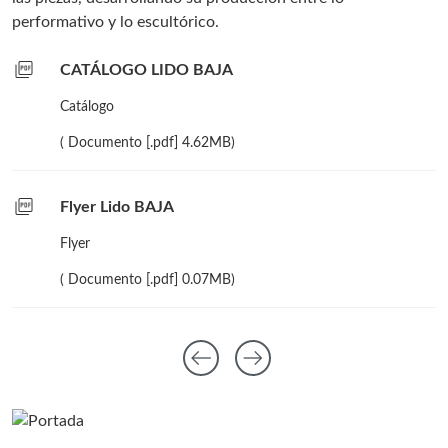
performativo y lo escultórico.
picture_as_pdf
CATÁLOGO LIDO BAJA
Catálogo
( Documento [.pdf] 4.62MB)
picture_as_pdf
Flyer Lido BAJA
Flyer
( Documento [.pdf] 0.07MB)
arrow_left_alt
arrow_right_alt
Anterior diaposit
Siguiente diap