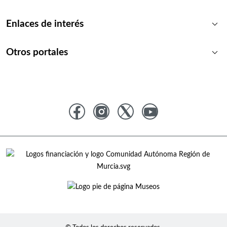
keyboard_arrow_down
Enlaces de interés
keyboard_arrow_down
Otros portales