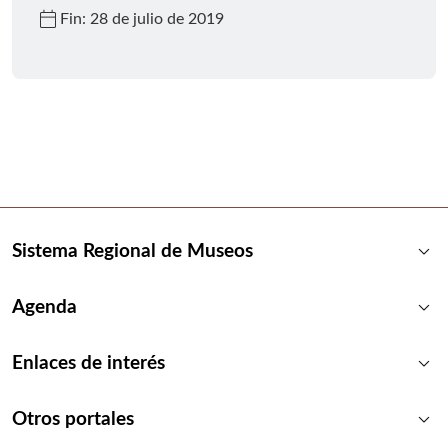
calendar_today
Fin: 28 de julio de 2019
keyboard_arrow_down
Sistema Regional de Museos
keyboard_arrow_down
Agenda
keyboard_arrow_down
Enlaces de interés
keyboard_arrow_down
Otros portales