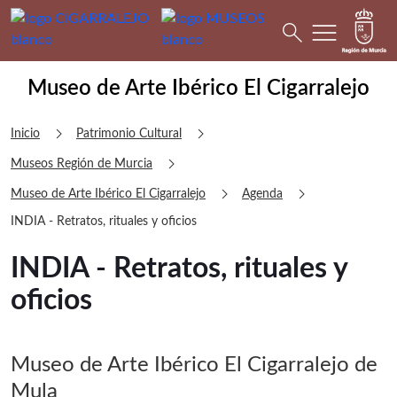
menu
Buscar
search
Museo de Arte Ibérico El Cigarralejo I
Museo de Arte Ibérico El Cigarralejo
chevron_right
chevron_right
Inicio
Patrimonio Cultural
chevron_right
Museos Región de Murcia
chevron_right
chevron_right
Museo de Arte Ibérico El Cigarralejo
Agenda
INDIA - Retratos, rituales y oficios
INDIA - Retratos, rituales y
oficios
Museo de Arte Ibérico El Cigarralejo de
Mula