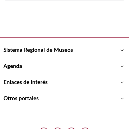
keyboard_arrow_down
Sistema Regional de Museos
keyboard_arrow_down
Agenda
keyboard_arrow_down
Enlaces de interés
keyboard_arrow_down
Otros portales