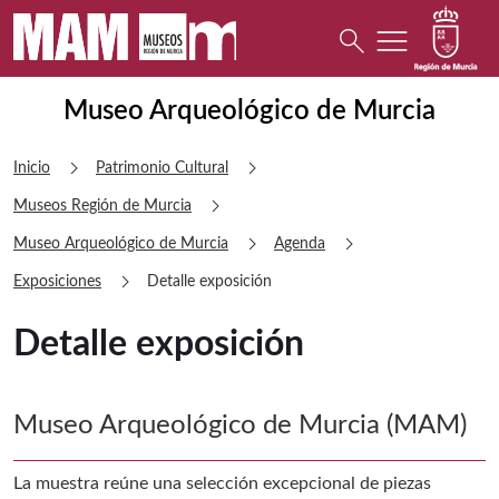
menu
Buscar
search
Museo Arqueológico de Murcia Detal
Museo Arqueológico de Murcia
chevron_right
chevron_right
Inicio
Patrimonio Cultural
chevron_right
Museos Región de Murcia
chevron_right
chevron_right
Museo Arqueológico de Murcia
Agenda
chevron_right
Exposiciones
Detalle exposición
Detalle exposición
Museo Arqueológico de Murcia (MAM)
La muestra reúne una selección excepcional de piezas