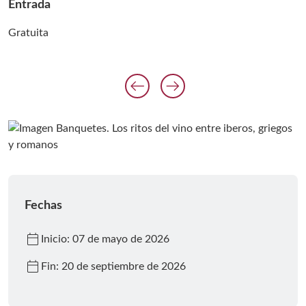
Entrada
Gratuita
arrow_left_alt
arrow_right_alt
Anterior diaposit
Siguiente diap
Fechas
calendar_today
Inicio: 07 de mayo de 2026
calendar_today
Fin: 20 de septiembre de 2026