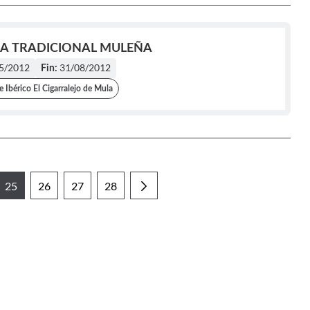
A TRADICIONAL MULEÑA
5/2012
31/08/2012
Fin:
 Ibérico El Cigarralejo de Mula
25
26
27
28
ermedias Use TAB para desplazarse.
na
Página
Página
Página
Página