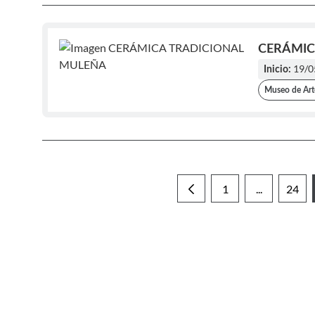
CERÁMIC
19/0
Inicio:
Museo de Arte
1
...
24
Página
Páginas int
Pági