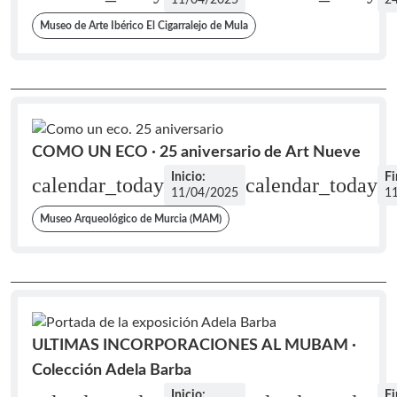
11/04/2025
2
Museo de Arte Ibérico El Cigarralejo de Mula
COMO UN ECO · 25 aniversario de Art Nueve
Inicio:
Fi
calendar_today
calendar_today
11/04/2025
1
Museo Arqueológico de Murcia (MAM)
ULTIMAS INCORPORACIONES AL MUBAM ·
Colección Adela Barba
Inicio:
Fi