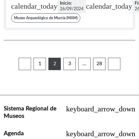
Inicio:
Fi
calendar_today
calendar_today
26/09/2024
2
Museo Arqueológico de Murcia (MAM)
1
2
3
...
28
Página
Página
Página
Páginas intermedias Use 
Página
keyboard_arrow_down
Sistema Regional de
Museos
keyboard_arrow_down
Agenda