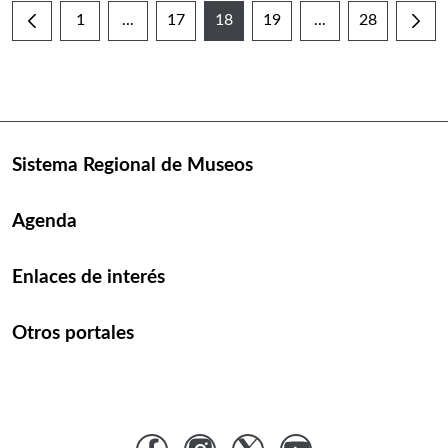
1
...
17
18
19
...
28
Página
Páginas intermedias Use TAB para desplazarse
Página
Página
Página
Páginas intermedi
Página
Sistema Regional de Museos
Agenda
Enlaces de interés
Otros portales