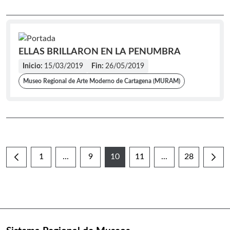
ELLAS BRILLARON EN LA PENUMBRA
Inicio:
15/03/2019
Fin:
26/05/2019
Museo Regional de Arte Moderno de Cartagena (MURAM)
1
...
9
10
11
...
28
Página
Páginas intermedias Use TAB para desplazarse
Página
Página
Página
Páginas intermedi
Página